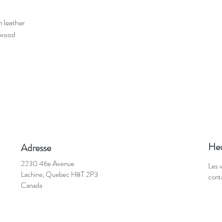
in leather
d wood
Heu
Adresse
2230 46e Avenue
Les 
Lachine, Quebec H8T 2P3
cont
Canada