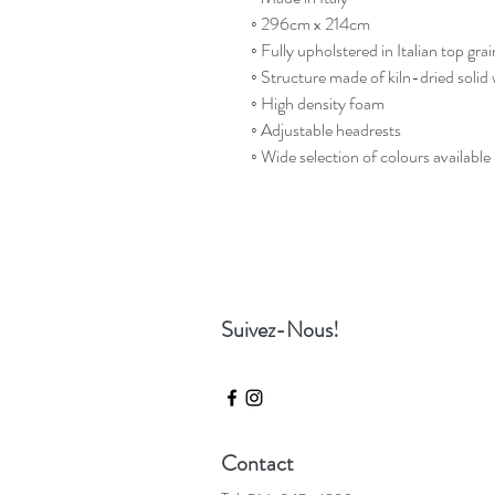
◦ 296cm x 214cm
◦ Fully upholstered in Italian top gra
◦ Structure made of kiln-dried soli
◦ High density foam
◦ Adjustable headrests
◦ Wide selection of colours available
Suivez-Nous!
Contact