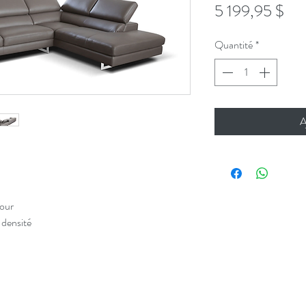
Pri
5 199,95 $
Quantité
*
A
four
 densité