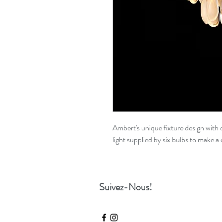
Ambert's unique fixture design with 
light supplied by six bulbs to make 
Suivez-Nous!