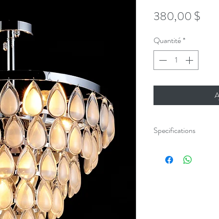
Prix
380,00 $
Quantité
*
A
Specifications
◦ Structure in chrome
◦ Six lights (bulbs not
◦ Easy to install
◦ cETL certified for