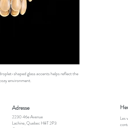
droplet-shaped glass accents helps reflect the
a cozy environment.
Heu
Adresse
2230 46e Avenue
Les 
Lachine, Quebec H8T 2P3
cont