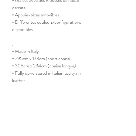
◦ Assises avec des mousses de haute
densité
◦ Appuie-têtes amovibles
◦ Differentes couleurs/configurations
disponibles
.
.
◦ Made in Italy
◦ 295cm x 173cm (short chaise)
◦ 306cm x 234cm (chaise longue)
◦ Fully upholstered in Italian top grain
leather
◦ Structure made of kiln-dried solid
wood
◦ High density foam
◦ Adjustable headrests
◦ Wide selection of
colours/configurations available