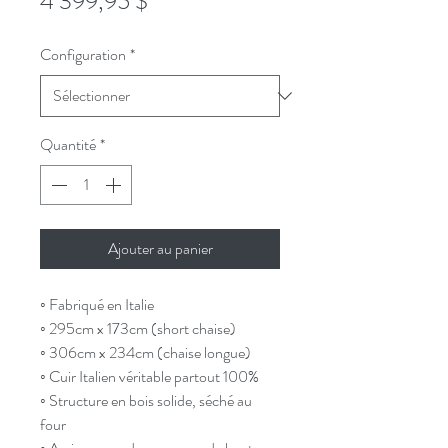
Prix
4 399,95 $
Configuration
*
Quantité
*
Ajouter au panier
◦ Fabriqué en Italie
◦ 295cm x 173cm (short chaise)
◦ 306cm x 234cm (chaise longue)
◦ Cuir Italien véritable partout 100%
◦ Structure en bois solide, séché au
four