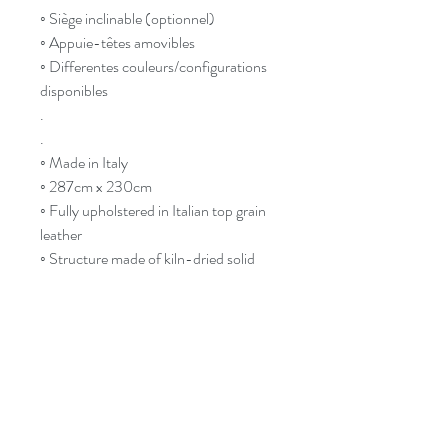
◦ Siège inclinable (optionnel)
◦ Appuie-têtes amovibles
◦ Differentes couleurs/configurations
disponibles
.
.
◦ Made in Italy
◦ 287cm x 230cm
◦ Fully upholstered in Italian top grain
leather
◦ Structure made of kiln-dried solid
wood
◦ High density foam
◦ Reclining seat (optional)
◦ Adjustable headrests
◦ Wide selection of
colours/configurations available