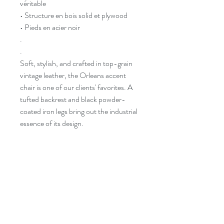
véritable
• Structure en bois solid et plywood
• Pieds en acier noir
.
.
Soft, stylish, and crafted in top-grain
vintage leather, the Orleans accent
chair is one of our clients' favorites. A
tufted backrest and black powder-
coated iron legs bring out the industrial
essence of its design.
• Full upholstery in genuine top grain
vintage leather
• Frame in plywood and solid kiln-dried
wood
• Powder-coated black metal legs